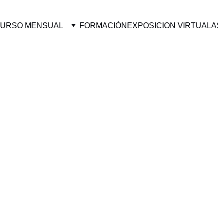
URSO MENSUAL
FORMACIÓN
EXPOSICION VIRTUAL
A
Para ver las Nor
Pinchar aquí.